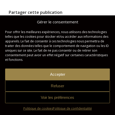
Partager cette publication
Gérer le consentement
Pour offrir les meilleures expériences, nous utilisons des technologies
telles que les cookies pour stocker et/ou accéder aux informations des
appareils. Le fait de consentir à ces technologies nous permettra de
traiter des données telles que le comportement de navigation ou les ID
uniques sur ce site. Le fait de ne pas consentir ou de retirer son
consentement peut avoir un effet négatif sur certaines caractéristiques
et fonctions.
Studio Imagicom © Tous droits réservés. | Conception :
Zonart
Accepter
Communications
Refuser
Politique de confidentialité
Politique de cookies
Voir les préférences
Politique de cookies
Politique de confidentialité