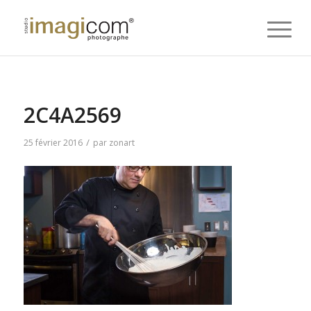
2C4A2569
/
25 février 2016
par
zonart