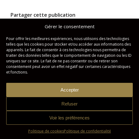
Partager cette publication
Gérer le consentement
Pour offrir les meilleures expériences, nous utilisons des technologies
telles que les cookies pour stocker et/ou accéder aux informations des
appareils. Le fait de consentir à ces technologies nous permettra de
traiter des données telles que le comportement de navigation ou les ID
uniques sur ce site. Le fait de ne pas consentir ou de retirer son
consentement peut avoir un effet négatif sur certaines caractéristiques
et fonctions.
Studio Imagicom © Tous droits réservés. | Conception :
Zonart
Accepter
Communications
Refuser
Politique de confidentialité
Politique de cookies
Voir les préférences
Politique de cookies
Politique de confidentialité