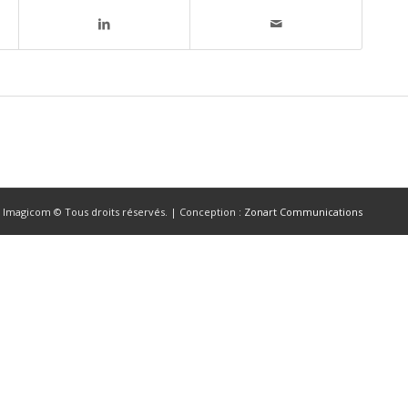
 Imagicom © Tous droits réservés. | Conception :
Zonart Communications