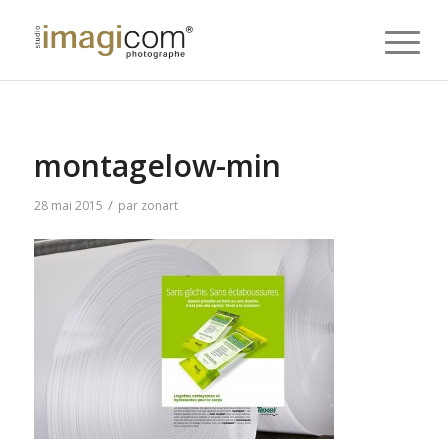
montagelow-min
/
28 mai 2015
par
zonart