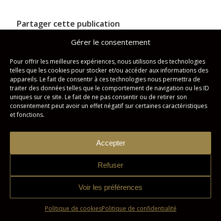
Partager cette publication
Gérer le consentement
Pour offrir les meilleures expériences, nous utilisons des technologies
telles que les cookies pour stocker et/ou accéder aux informations des
appareils. Le fait de consentir à ces technologies nous permettra de
traiter des données telles que le comportement de navigation ou les ID
uniques sur ce site. Le fait de ne pas consentir ou de retirer son
consentement peut avoir un effet négatif sur certaines caractéristiques
et fonctions.
Studio Imagicom © Tous droits réservés. | Conception :
Zonart
Accepter
Communications
Refuser
Politique de confidentialité
Politique de cookies
Voir les préférences
Politique de cookies
Politique de confidentialité