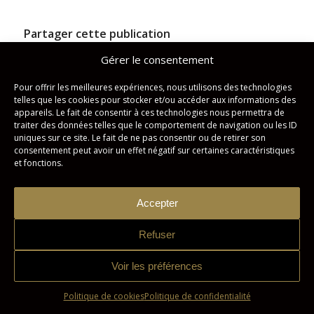
Partager cette publication
Gérer le consentement
Pour offrir les meilleures expériences, nous utilisons des technologies
telles que les cookies pour stocker et/ou accéder aux informations des
appareils. Le fait de consentir à ces technologies nous permettra de
traiter des données telles que le comportement de navigation ou les ID
uniques sur ce site. Le fait de ne pas consentir ou de retirer son
consentement peut avoir un effet négatif sur certaines caractéristiques
et fonctions.
Studio Imagicom © Tous droits réservés. | Conception :
Zonart
Accepter
Communications
Refuser
Politique de confidentialité
Politique de cookies
Voir les préférences
Politique de cookies
Politique de confidentialité