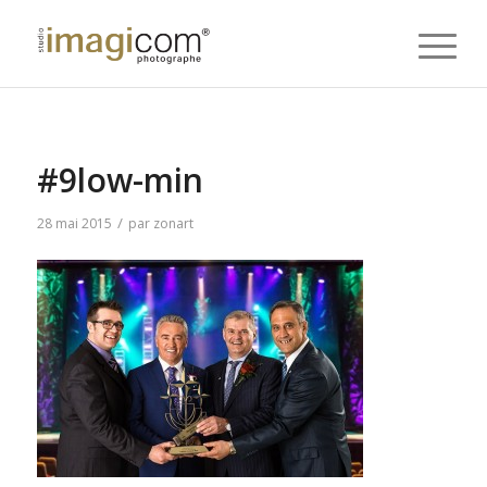
#9low-min
/
28 mai 2015
par
zonart