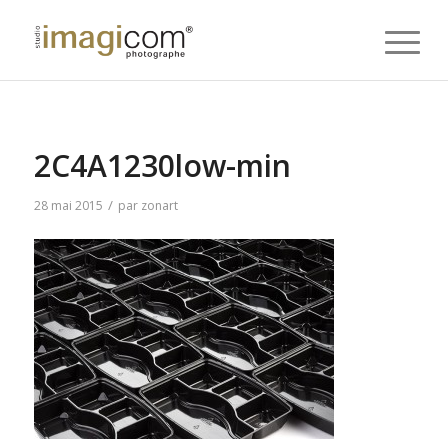
2C4A1230low-min
/
28 mai 2015
par
zonart