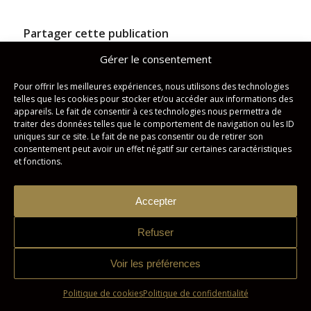
Partager cette publication
Gérer le consentement
Pour offrir les meilleures expériences, nous utilisons des technologies
telles que les cookies pour stocker et/ou accéder aux informations des
appareils. Le fait de consentir à ces technologies nous permettra de
traiter des données telles que le comportement de navigation ou les ID
uniques sur ce site. Le fait de ne pas consentir ou de retirer son
consentement peut avoir un effet négatif sur certaines caractéristiques
et fonctions.
Studio Imagicom © Tous droits réservés. | Conception :
Zonart
Accepter
Communications
Refuser
Politique de confidentialité
Politique de cookies
Voir les préférences
Politique de cookies
Politique de confidentialité