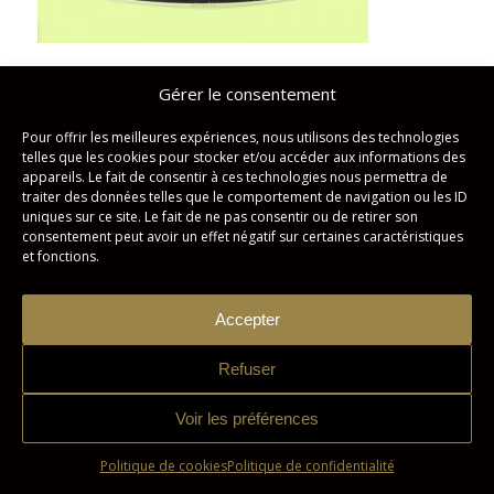
Gérer le consentement
Partager cette publication
Pour offrir les meilleures expériences, nous utilisons des technologies
telles que les cookies pour stocker et/ou accéder aux informations des
appareils. Le fait de consentir à ces technologies nous permettra de
traiter des données telles que le comportement de navigation ou les ID
uniques sur ce site. Le fait de ne pas consentir ou de retirer son
consentement peut avoir un effet négatif sur certaines caractéristiques
et fonctions.
Accepter
Studio Imagicom © Tous droits réservés. | Conception :
Zonart
Refuser
Communications
Voir les préférences
Politique de confidentialité
Politique de cookies
Politique de cookies
Politique de confidentialité