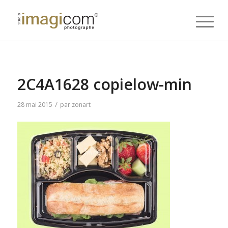
2C4A1628 copielow-min
/
28 mai 2015
par
zonart