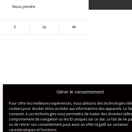
Nous joindre
Gérer le consentement
Pour offrir les meilleures expériences, nous utilisons des technologies tell
cookies pour stocker et/ou accéder aux informations des appareils. Le fai
consentir à ces technologies nous permettra de traiter des données telles
comportement de navigation ou les ID uniques sur ce site. Le fait de ne p
ou de retirer son consentement peut avoir un effet négatif sur certaines
caractéristiques et fonctions.