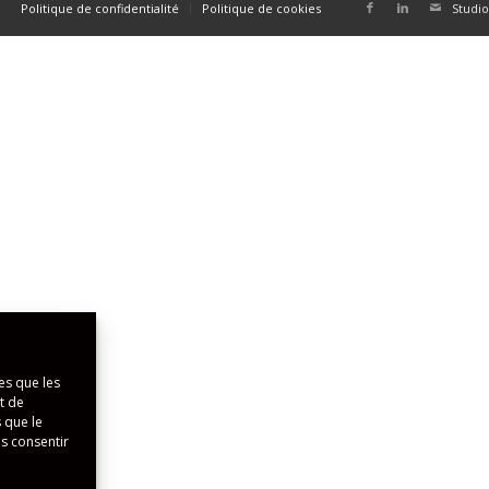
Politique de confidentialité
Politique de cookies
Studio
es que les
t de
 que le
as consentir