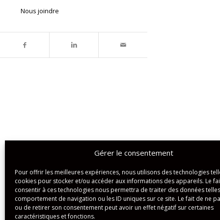
Nous joindre
Gérer le consentement
Pour offrir les meilleures expériences, nous utilisons des technologies tell
cookies pour stocker et/ou accéder aux informations des appareils. Le fai
consentir à ces technologies nous permettra de traiter des données telles
comportement de navigation ou les ID uniques sur ce site. Le fait de ne p
ou de retirer son consentement peut avoir un effet négatif sur certaines
caractéristiques et fonctions.