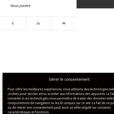
Nous joindre
Gérer le consentement
Pour offrir les meilleures expériences, nous utilisons des technologies tell
cookies pour stocker et/ou accéder aux informations des appareils. Le fai
consentir à ces technologies nous permettra de traiter des données telles
comportement de navigation ou les ID uniques sur ce site. Le fait de ne p
ou de retirer son consentement peut avoir un effet négatif sur certaines
caractéristiques et fonctions.