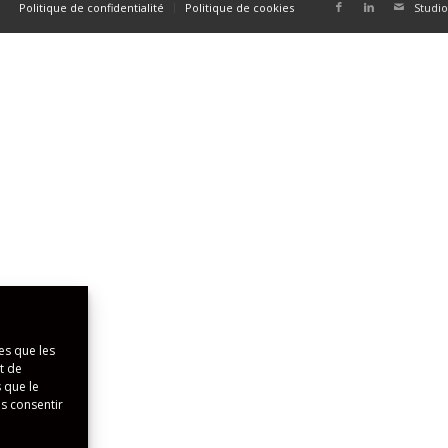
Politique de confidentialité
Politique de cookies
Studio
es que les
t de
 que le
as consentir