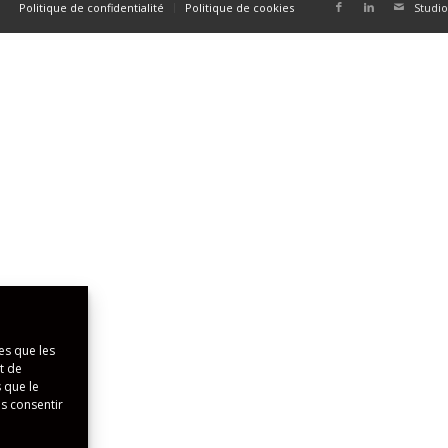
Politique de confidentialité
Politique de cookies
Studio
es que les
t de
 que le
as consentir