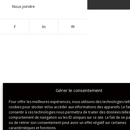
Nous joindre
Gérer le consentement
Pour offrir les meilleures expériences, nous utilisons des technologies tell
cookies pour stocker et/ou accéder aux informations des appareils. Le fai
consentir à ces technologies nous permettra de traiter des données telles
comportement de navigation ou les ID uniques sur ce site. Le fait de ne p
ou de retirer son consentement peut avoir un effet négatif sur certaines
caractéristiques et fonctions.