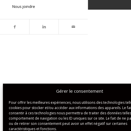
Nous joindre
Gérer le consentement
Pour offrir les meilleures expériences, nous utilisons des technologies tell
cookies pour stocker et/ou accéder aux informations des appareils. Le fai
consentir à ces technologies nous permettra de traiter des données telles
comportement de navigation ou les ID uniques sur ce site. Le fait de ne p
ou de retirer son consentement peut avoir un effet négatif sur certaines
caractéristiques et fonctions.