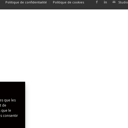
Politique de confidentialité
Politique de cookies
Studio
es que les
t de
 que le
as consentir